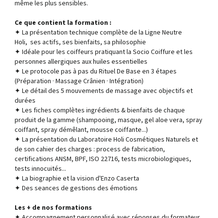
même les plus sensibles.
Ce que contient la formation :
✦ La présentation technique complète de la Ligne Neutre
Holi, ses actifs, ses bienfaits, sa philosophie
✦ Idéale pour les coiffeurs pratiquant la Socio Coiffure et les
personnes allergiques aux huiles essentielles
✦ Le protocole pas à pas du Rituel De Base en 3 étapes
(Préparation · Massage Crânien · Intégration)
✦ Le détail des 5 mouvements de massage avec objectifs et
durées
✦ Les fiches complètes ingrédients & bienfaits de chaque
produit de la gamme (shampooing, masque, gel aloe vera, spray
coiffant, spray démêlant, mousse coiffante...)
✦ La présentation du Laboratoire Holi Cosmétiques Naturels et
de son cahier des charges : process de fabrication,
certifications ANSM, BPF, ISO 22716, tests microbiologiques,
tests innocuités...
✦ La biographie et la vision d'Enzo Caserta
✦ Des seances de gestions des émotions
Les + de nos formations
✦ Accompagnement personnalisé avec réponses du formateur