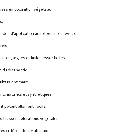
lisés en coloration végétale.
s.
hodes d'application adaptées aux cheveux.
rels.
ntes, argiles et huiles essentielles.
n du diagnostic.
sultats optimaux.
ents naturels et synthétiques.
nt potentiellement nocifs.
 les fausses colorations végétales.
es critères de certification.