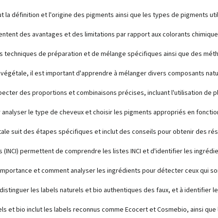
t la définition et l'origine des pigments ainsi que les types de pigments uti
ntent des avantages et des limitations par rapport aux colorants chimique
s techniques de préparation et de mélange spécifiques ainsi que des mét
n végétale, il est important d'apprendre à mélanger divers composants natu
cter des proportions et combinaisons précises, incluant l'utilisation de pla
r analyser le type de cheveux et choisir les pigments appropriés en fonctio
tale suit des étapes spécifiques et inclut des conseils pour obtenir des ré
ts (INCI) permettent de comprendre les listes INCI et d'identifier les ingrédi
on importance et comment analyser les ingrédients pour détecter ceux qui so
 distinguer les labels naturels et bio authentiques des faux, et à identifier
ls et bio inclut les labels reconnus comme Ecocert et Cosmebio, ainsi que l